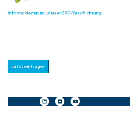
Informationen zu unserer ESG-Verpflichtung
Werden Sie Teil der aaa-Community!
Wählen Sie aus, welche Informationen Sie erhalten
möchten.
Jetzt eintragen
Follow us