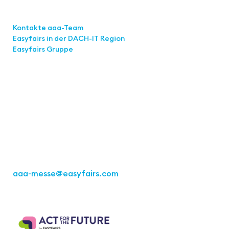
Links
Kontakte aaa-Team
Easyfairs in der DACH-IT
Region
Easyfairs Gruppe
Kontakt
Easyfairs Deutschland GmbH
Büro Stuttgart
Kremser Straße 16
70469 Stuttgart
Tel.: +49 711 217267 10
aaa-messe
@easyfairs.com
Act for the Future