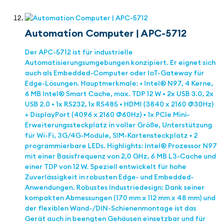
Automation Computer | APC-5712
Der APC-5712 ist für industrielle
Automatisierungsumgebungen konzipiert. Er eignet sich
auch als Embedded-Computer oder IoT-Gateway für
Edge-Lösungen. Hauptmerkmale: • Intel® N97, 4 Kerne,
6 MB Intel® Smart Cache, max. TDP 12 W • 2x USB 3.0, 2x
USB 2.0 • 1x RS232, 1x RS485 • HDMI (3840 x 2160 @30Hz)
+ DisplayPort (4096 x 2160 @60Hz) • 1x PCIe Mini-
Erweiterungssteckplatz in voller Größe, Unterstützung
für Wi-Fi, 3G/4G-Module, SIM-Kartensteckplatz • 2
programmierbare LEDs. Highlights: Intel® Prozessor N97
mit einer Basisfrequenz von 2,0 GHz, 6 MB L3-Cache und
einer TDP von 12 W. Speziell entwickelt für hohe
Zuverlässigkeit in robusten Edge- und Embedded-
Anwendungen. Robustes Industriedesign: Dank seiner
kompakten Abmessungen (170 mm x 112 mm x 48 mm) und
der flexiblen Wand-/DIN-Schienenmontage ist das
Gerät auch in beengten Gehäusen einsetzbar und für