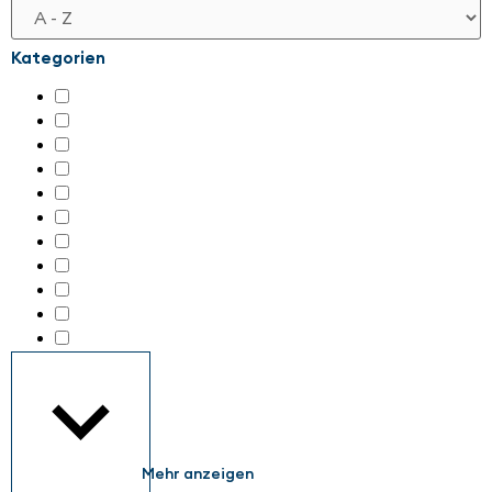
Kategorien
Automation für KMU
(154)
Digitale Transformation
(126)
KI & Maschinelles Arbeiten
(8)
KI & Maschinelles Lernen
(58)
Nachhaltigkeit in der Automation
(99)
Retrofit
(66)
Robotik
(116)
Sensorik / Intelligent Vision
(80)
Sensorik / Intelligente Vision
(19)
Sichere Automation
(177)
Sonstiges
(142)
Mehr anzeigen