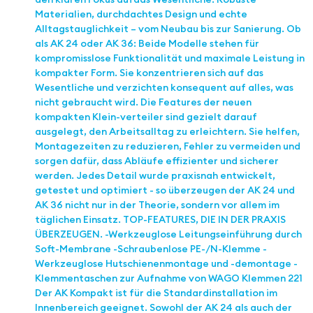
Materialien, durchdachtes Design und echte
Alltagstauglichkeit – vom Neubau bis zur Sanierung. Ob
als AK 24 oder AK 36: Beide Modelle stehen für
kompromisslose Funktionalität und maximale Leistung in
kompakter Form. Sie konzentrieren sich auf das
Wesentliche und verzichten konsequent auf alles, was
nicht gebraucht wird. Die Features der neuen
kompakten Klein-verteiler sind gezielt darauf
ausgelegt, den Arbeitsalltag zu erleichtern. Sie helfen,
Montagezeiten zu reduzieren, Fehler zu vermeiden und
sorgen dafür, dass Abläufe effizienter und sicherer
werden. Jedes Detail wurde praxisnah entwickelt,
getestet und optimiert - so überzeugen der AK 24 und
AK 36 nicht nur in der Theorie, sondern vor allem im
täglichen Einsatz. TOP-FEATURES, DIE IN DER PRAXIS
ÜBERZEUGEN. -Werkzeuglose Leitungseinführung durch
Soft-Membrane -Schraubenlose PE-/N-Klemme -
Werkzeuglose Hutschienenmontage und -demontage -
Klemmentaschen zur Aufnahme von WAGO Klemmen 221
Der AK Kompakt ist für die Standardinstallation im
Innenbereich geeignet. Sowohl der AK 24 als auch der