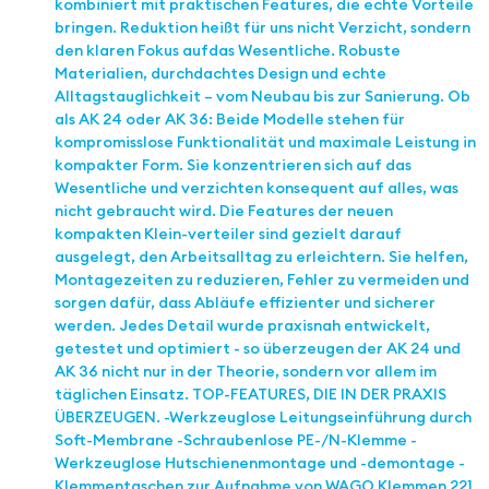
kombiniert mit praktischen Features, die echte Vorteile
bringen. Reduktion heißt für uns nicht Verzicht, sondern
den klaren Fokus aufdas Wesentliche. Robuste
Materialien, durchdachtes Design und echte
Alltagstauglichkeit – vom Neubau bis zur Sanierung. Ob
als AK 24 oder AK 36: Beide Modelle stehen für
kompromisslose Funktionalität und maximale Leistung in
kompakter Form. Sie konzentrieren sich auf das
Wesentliche und verzichten konsequent auf alles, was
nicht gebraucht wird. Die Features der neuen
kompakten Klein-verteiler sind gezielt darauf
ausgelegt, den Arbeitsalltag zu erleichtern. Sie helfen,
Montagezeiten zu reduzieren, Fehler zu vermeiden und
sorgen dafür, dass Abläufe effizienter und sicherer
werden. Jedes Detail wurde praxisnah entwickelt,
getestet und optimiert - so überzeugen der AK 24 und
AK 36 nicht nur in der Theorie, sondern vor allem im
täglichen Einsatz. TOP-FEATURES, DIE IN DER PRAXIS
ÜBERZEUGEN. -Werkzeuglose Leitungseinführung durch
Soft-Membrane -Schraubenlose PE-/N-Klemme -
Werkzeuglose Hutschienenmontage und -demontage -
Klemmentaschen zur Aufnahme von WAGO Klemmen 221