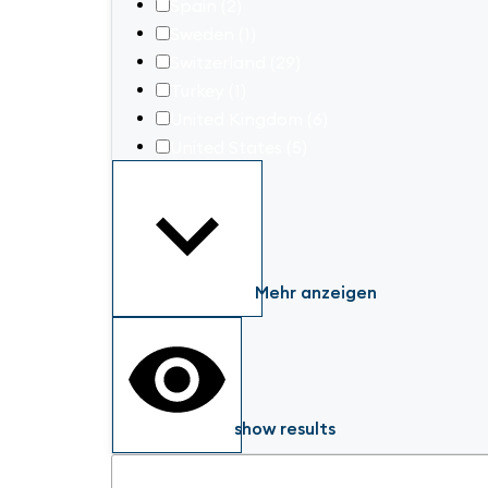
Spain
(2)
Sweden
(1)
Switzerland
(29)
Turkey
(1)
United Kingdom
(6)
United States
(5)
Mehr anzeigen
show results