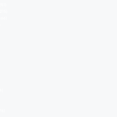
251)
(215)
166)
)
4)
76)