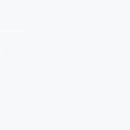
agenbau
(648)
5)