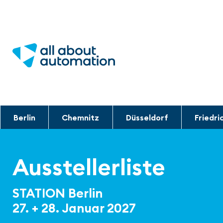
Berlin
Chemnitz
Düsseldorf
Friedri
Ausstellerliste
STATION Berlin
27. + 28. Januar 2027