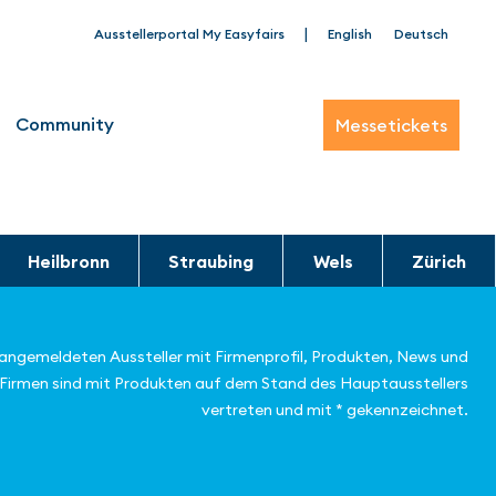
|
Ausstellerportal My Easyfairs
English
Deutsch
Community
Messetickets
Heilbronn
Straubing
Wels
Zürich
r angemeldeten Aussteller mit Firmenprofil, Produkten, News und
Firmen sind mit Produkten auf dem Stand des Hauptausstellers
vertreten und mit * gekennzeichnet.