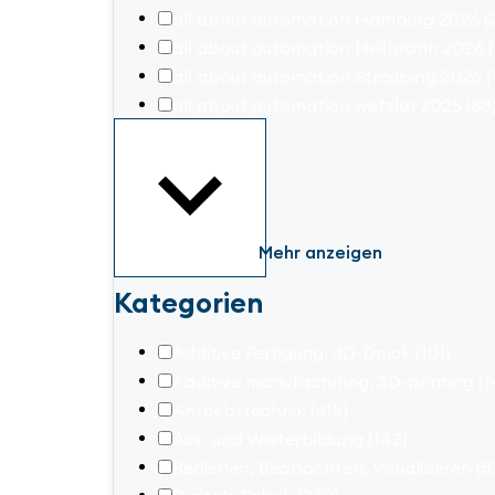
all about automation Hamburg 2026
(
all about automation Heilbronn 2026
all about automation Straubing 2026
(
all about automation wetzlar 2025
(88
Mehr anzeigen
Kategorien
Additive Fertigung, 3D-Druck
(101)
Additive manufacturing, 3D-printing
(1
Antriebstechnik
(615)
Aus- und Weiterbildung
(142)
Bedienen, Beobachten, Visualisieren
(5