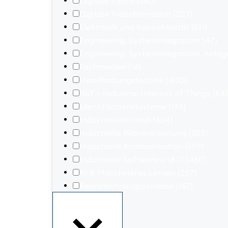
Digitale Fabrik
(360)
Digitale Transformation
(327)
Elektronik und Konnektivität
(511)
Engineering, Systemintegration
(47)
Engineering, Systemintegration, Anl
Fachmedien
(16)
Handhabungstechnik
(400)
IIoT – Industrial Internet of Things
(54
Identifikationssysteme
(196)
Industrieelektronik
(624)
Industrielle Bildverarbeitung
(352)
Industrielle Kommunikation
(599)
Industrielle Software und IT
(450)
KI & Maschinelles Lernen
(257)
Kennzeichnungssysteme
(167)