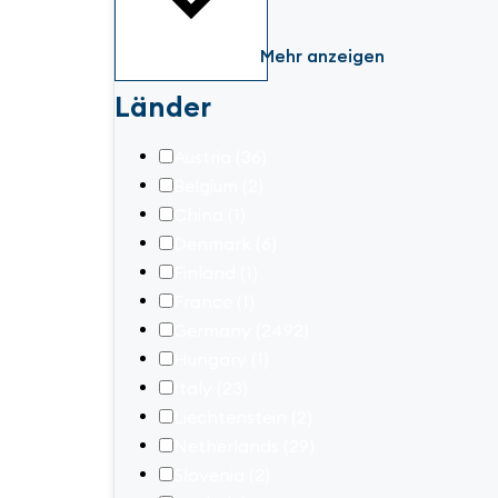
Mehr anzeigen
Länder
Austria
(36)
Belgium
(2)
China
(1)
Denmark
(6)
Finland
(1)
France
(1)
Germany
(2492)
Hungary
(1)
Italy
(23)
Liechtenstein
(2)
Netherlands
(29)
Slovenia
(2)