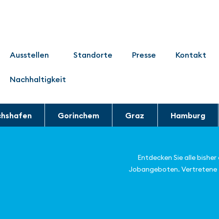
Ausstellen
Standorte
Presse
Kontakt
Nachhaltigkeit
chshafen
Gorinchem
Graz
Hamburg
Entdecken Sie alle bishe
Jobangeboten. Vertretene 