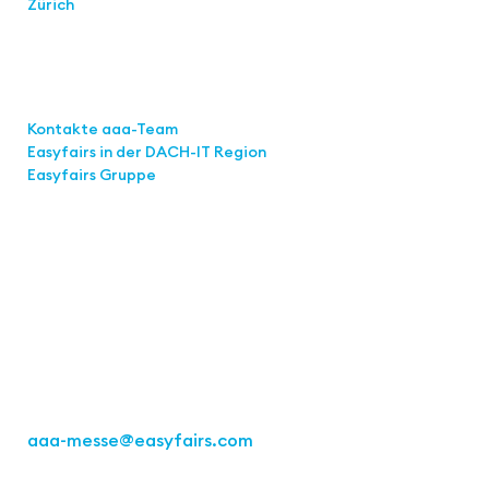
Zürich
Links
Kontakte aaa-Team
Easyfairs in der DACH-IT
Region
Easyfairs Gruppe
Kontakt
Easyfairs Deutschland GmbH
Büro Stuttgart
Kremser Straße 16
70469 Stuttgart
Tel.: +49 711 217267 10
aaa-messe
@easyfairs.com