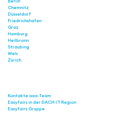
Berlin
Chemnitz
Düsseldorf
Friedrichshafen
Graz
Hamburg
Heilbronn
Straubing
Wels
Zürich
Links
Kontakte aaa-Team
Easyfairs in der DACH-IT
Region
Easyfairs Gruppe
Kontakt
Easyfairs Deutschland GmbH
Büro Stuttgart