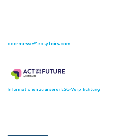
Kremser Straße 16
70469 Stuttgart
Tel.: +49 711 217267 10
aaa-messe
@easyfairs.com
Act for the Future
Informationen zu unserer ESG-Verpflichtung
Werden Sie Teil der aaa-Community!
Wählen Sie aus, welche Informationen Sie erhalten
möchten.