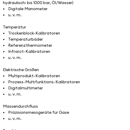
hydraulisch: bis 1000 bar, Öl/Wasser)
•    Digitale Manometer
•    u. v. m.
Temperatur
•    Trockenblock-Kalibratoren
•    Temperaturbäder
•    Referenzthermometer
•    Infrarot-Kalibratoren
•    u. v. m.
Elektrische Größen
•    Multiprodukt-Kalibratoren
•    Prozess-Multifunktions-Kalibratoren
•    Digitalmultimeter
•    u. v. m.
Massendurchfluss
•    Präzisionsmessgeräte für Gase
•    u. v. m.