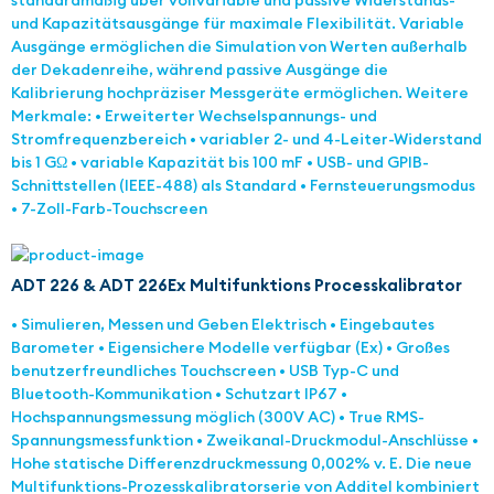
standardmäßig über vollvariable und passive Widerstands-
und Kapazitätsausgänge für maximale Flexibilität. Variable
Ausgänge ermöglichen die Simulation von Werten außerhalb
der Dekadenreihe, während passive Ausgänge die
Kalibrierung hochpräziser Messgeräte ermöglichen. Weitere
Merkmale: • Erweiterter Wechselspannungs- und
Stromfrequenzbereich • variabler 2- und 4-Leiter-Widerstand
bis 1 GΩ • variable Kapazität bis 100 mF • USB- und GPIB-
Schnittstellen (IEEE-488) als Standard • Fernsteuerungsmodus
• 7-Zoll-Farb-Touchscreen
ADT 226 & ADT 226Ex Multifunktions Processkalibrator
• Simulieren, Messen und Geben Elektrisch • Eingebautes
Barometer • Eigensichere Modelle verfügbar (Ex) • Großes
benutzerfreundliches Touchscreen • USB Typ-C und
Bluetooth-Kommunikation • Schutzart IP67 •
Hochspannungsmessung möglich (300V AC) • True RMS-
Spannungsmessfunktion • Zweikanal-Druckmodul-Anschlüsse •
Hohe statische Differenzdruckmessung 0,002% v. E. Die neue
Multifunktions-Prozesskalibratorserie von Additel kombiniert