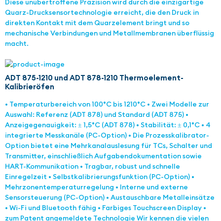
Diese unübertroffene Präzision wird durch die einzigartige
Quarz-Drucksensortechnologie erreicht, die den Druck in
direkten Kontakt mit dem Quarzelement bringt und so
mechanische Verbindungen und Metallmembranen überflüssig
macht.
ADT 875-1210 und ADT 878-1210 Thermoelement-
Kalibrieröfen
• Temperaturbereich von 100°C bis 1210°C • Zwei Modelle zur
Auswahl: Referenz (ADT 878) und Standard (ADT 875) •
Anzeigegenauigkeit: ± 1,5°C (ADT 878) • Stabilität: ± 0,1°C • 4
integrierte Messkanäle (PC-Option) • Die Prozesskalibrator-
Option bietet eine Mehrkanalauslesung für TCs, Schalter und
Transmitter, einschließlich Aufgabendokumentation sowie
HART-Kommunikation • Tragbar, robust und schnelle
Einregelzeit • Selbstkalibrierungsfunktion (PC-Option) •
Mehrzonentemperaturregelung • Interne und externe
Sensorsteuerung (PC-Option) • Austauschbare Metalleinsätze
• Wi-Fi und Bluetooth fähig • Farbiges Touchscreen Display •
zum Patent angemeldete Technologie Wir kennen die vielen