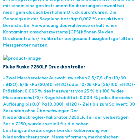
mit einem einzigen Instrument Kalibrierungen sowohl bei
niedrigem als auch bei hohem Druck durchführen. Die
Genauigkeit der Regelung beträgt 0,002 % des aktiven
Bereichs. Bei Verwendung des wahlweise erhältlichen
Kontaminationsschutzsystems (CPS) können Sie den
Druckcontroller/-kalibrator bei gasund flüssigkeitsgefüllten
Messgeräten nutzen.
Fluke Ruska 7250LP Druckkontroller
• Zwei Messbereiche: Auswahl zwischen 2,5/7,5 kPa (10/30
inH2O), 5/15 kPa (20/60 inH2O) oder 10/25 kPa (35/100 inH2O) •
Präzision: 0,005 % des Messwerts von 25 % bis 100 % des
Messbereichs (FS) • Regelstabilität: 0,004 % jedes Bereichs •
Auflösung bis 0,01 Pa (0,0001 inH2O) • Zeit bis zum Sollwert: 30
Sekunden ohne Überschwingen Der
Niederdruckregler/Kalibrator 7250LP, Teil der vielseitigen
Serie 7250, wurde speziell für die hohen
Leistungsanforderungen bei der Kalibrierung von
Niederdrucksensoren, Messumformern, mechanischen