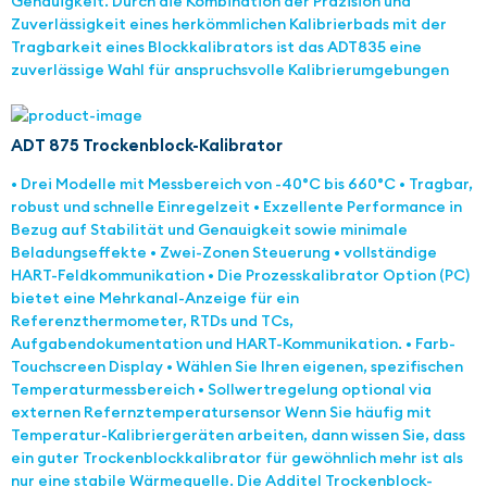
Genauigkeit. Durch die Kombination der Präzision und
Zuverlässigkeit eines herkömmlichen Kalibrierbads mit der
Tragbarkeit eines Blockkalibrators ist das ADT835 eine
zuverlässige Wahl für anspruchsvolle Kalibrierumgebungen
ADT 875 Trockenblock-Kalibrator
• Drei Modelle mit Messbereich von -40°C bis 660°C • Tragbar,
robust und schnelle Einregelzeit • Exzellente Performance in
Bezug auf Stabilität und Genauigkeit sowie minimale
Beladungseffekte • Zwei-Zonen Steuerung • vollständige
HART-Feldkommunikation • Die Prozesskalibrator Option (PC)
bietet eine Mehrkanal-Anzeige für ein
Referenzthermometer, RTDs und TCs,
Aufgabendokumentation und HART-Kommunikation. • Farb-
Touchscreen Display • Wählen Sie Ihren eigenen, spezifischen
Temperaturmessbereich • Sollwertregelung optional via
externen Refernztemperatursensor Wenn Sie häufig mit
Temperatur-Kalibriergeräten arbeiten, dann wissen Sie, dass
ein guter Trockenblockkalibrator für gewöhnlich mehr ist als
nur eine stabile Wärmequelle. Die Additel Trockenblock-