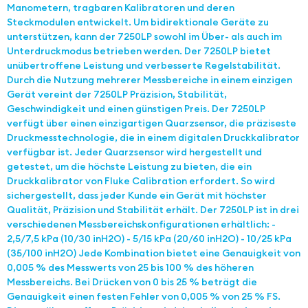
Manometern, tragbaren Kalibratoren und deren
Steckmodulen entwickelt. Um bidirektionale Geräte zu
unterstützen, kann der 7250LP sowohl im Über- als auch im
Unterdruckmodus betrieben werden. Der 7250LP bietet
unübertroffene Leistung und verbesserte Regelstabilität.
Durch die Nutzung mehrerer Messbereiche in einem einzigen
Gerät vereint der 7250LP Präzision, Stabilität,
Geschwindigkeit und einen günstigen Preis. Der 7250LP
verfügt über einen einzigartigen Quarzsensor, die präziseste
Druckmesstechnologie, die in einem digitalen Druckkalibrator
verfügbar ist. Jeder Quarzsensor wird hergestellt und
getestet, um die höchste Leistung zu bieten, die ein
Druckkalibrator von Fluke Calibration erfordert. So wird
sichergestellt, dass jeder Kunde ein Gerät mit höchster
Qualität, Präzision und Stabilität erhält. Der 7250LP ist in drei
verschiedenen Messbereichskonfigurationen erhältlich: -
2,5/7,5 kPa (10/30 inH2O) - 5/15 kPa (20/60 inH2O) - 10/25 kPa
(35/100 inH2O) Jede Kombination bietet eine Genauigkeit von
0,005 % des Messwerts von 25 bis 100 % des höheren
Messbereichs. Bei Drücken von 0 bis 25 % beträgt die
Genauigkeit einen festen Fehler von 0,005 % von 25 % FS.