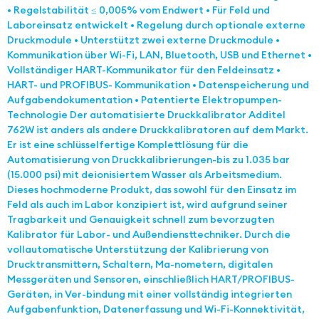
• Regelstabilität ≤ 0,005% vom Endwert • Für Feld und
Laboreinsatz entwickelt • Regelung durch optionale externe
Druckmodule • Unterstützt zwei externe Druckmodule •
Kommunikation über Wi-Fi, LAN, Bluetooth, USB und Ethernet •
Vollständiger HART-Kommunikator für den Feldeinsatz •
HART- und PROFIBUS- Kommunikation • Datenspeicherung und
Aufgabendokumentation • Patentierte Elektropumpen-
Technologie Der automatisierte Druckkalibrator Additel
762W ist anders als andere Druckkalibratoren auf dem Markt.
Er ist eine schlüsselfertige Komplettlösung für die
Automatisierung von Druckkalibrierungen-bis zu 1.035 bar
(15.000 psi) mit deionisiertem Wasser als Arbeitsmedium.
Dieses hochmoderne Produkt, das sowohl für den Einsatz im
Feld als auch im Labor konzipiert ist, wird aufgrund seiner
Tragbarkeit und Genauigkeit schnell zum bevorzugten
Kalibrator für Labor- und Außendiensttechniker. Durch die
vollautomatische Unterstützung der Kalibrierung von
Drucktransmittern, Schaltern, Ma-nometern, digitalen
Messgeräten und Sensoren, einschließlich HART/PROFIBUS-
Geräten, in Ver-bindung mit einer vollständig integrierten
Aufgabenfunktion, Datenerfassung und Wi-Fi-Konnektivität,