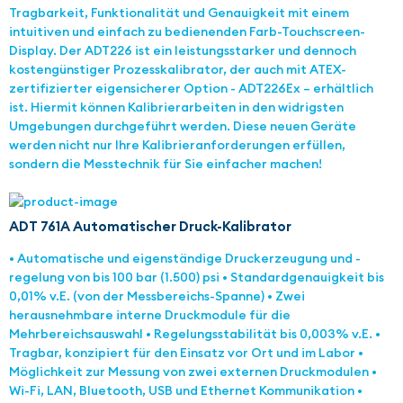
Tragbarkeit, Funktionalität und Genauigkeit mit einem
intuitiven und einfach zu bedienenden Farb-Touchscreen-
Display. Der ADT226 ist ein leistungsstarker und dennoch
kostengünstiger Prozesskalibrator, der auch mit ATEX-
zertifizierter eigensicherer Option - ADT226Ex – erhältlich
ist. Hiermit können Kalibrierarbeiten in den widrigsten
Umgebungen durchgeführt werden. Diese neuen Geräte
werden nicht nur Ihre Kalibrieranforderungen erfüllen,
sondern die Messtechnik für Sie einfacher machen!
ADT 761A Automatischer Druck-Kalibrator
• Automatische und eigenständige Druckerzeugung und -
regelung von bis 100 bar (1.500) psi • Standardgenauigkeit bis
0,01% v.E. (von der Messbereichs-Spanne) • Zwei
herausnehmbare interne Druckmodule für die
Mehrbereichsauswahl • Regelungsstabilität bis 0,003% v.E. •
Tragbar, konzipiert für den Einsatz vor Ort und im Labor •
Möglichkeit zur Messung von zwei externen Druckmodulen •
Wi-Fi, LAN, Bluetooth, USB und Ethernet Kommunikation •