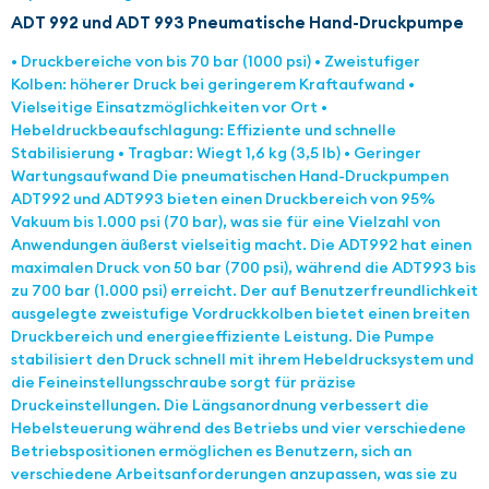
ADT 992 und ADT 993 Pneumatische Hand-Druckpumpe
• Druckbereiche von bis 70 bar (1000 psi) • Zweistufiger
Kolben: höherer Druck bei geringerem Kraftaufwand •
Vielseitige Einsatzmöglichkeiten vor Ort •
Hebeldruckbeaufschlagung: Effiziente und schnelle
Stabilisierung • Tragbar: Wiegt 1,6 kg (3,5 lb) • Geringer
Wartungsaufwand Die pneumatischen Hand-Druckpumpen
ADT992 und ADT993 bieten einen Druckbereich von 95%
Vakuum bis 1.000 psi (70 bar), was sie für eine Vielzahl von
Anwendungen äußerst vielseitig macht. Die ADT992 hat einen
maximalen Druck von 50 bar (700 psi), während die ADT993 bis
zu 700 bar (1.000 psi) erreicht. Der auf Benutzerfreundlichkeit
ausgelegte zweistufige Vordruckkolben bietet einen breiten
Druckbereich und energieeffiziente Leistung. Die Pumpe
stabilisiert den Druck schnell mit ihrem Hebeldrucksystem und
die Feineinstellungsschraube sorgt für präzise
Druckeinstellungen. Die Längsanordnung verbessert die
Hebelsteuerung während des Betriebs und vier verschiedene
Betriebspositionen ermöglichen es Benutzern, sich an
verschiedene Arbeitsanforderungen anzupassen, was sie zu