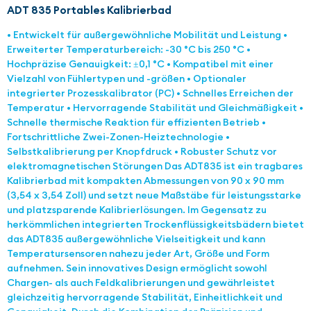
ADT 835 Portables Kalibrierbad
• Entwickelt für außergewöhnliche Mobilität und Leistung •
Erweiterter Temperaturbereich: -30 °C bis 250 °C •
Hochpräzise Genauigkeit: ±0,1 °C • Kompatibel mit einer
Vielzahl von Fühlertypen und -größen • Optionaler
integrierter Prozesskalibrator (PC) • Schnelles Erreichen der
Temperatur • Hervorragende Stabilität und Gleichmäßigkeit •
Schnelle thermische Reaktion für effizienten Betrieb •
Fortschrittliche Zwei-Zonen-Heiztechnologie •
Selbstkalibrierung per Knopfdruck • Robuster Schutz vor
elektromagnetischen Störungen Das ADT835 ist ein tragbares
Kalibrierbad mit kompakten Abmessungen von 90 x 90 mm
(3,54 x 3,54 Zoll) und setzt neue Maßstäbe für leistungsstarke
und platzsparende Kalibrierlösungen. Im Gegensatz zu
herkömmlichen integrierten Trockenflüssigkeitsbädern bietet
das ADT835 außergewöhnliche Vielseitigkeit und kann
Temperatursensoren nahezu jeder Art, Größe und Form
aufnehmen. Sein innovatives Design ermöglicht sowohl
Chargen- als auch Feldkalibrierungen und gewährleistet
gleichzeitig hervorragende Stabilität, Einheitlichkeit und