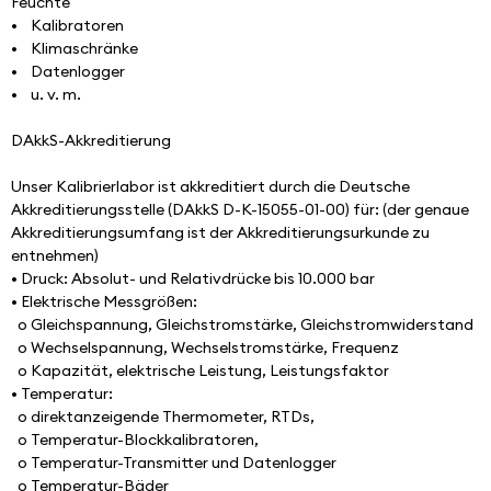
Feuchte
•    Kalibratoren
•    Klimaschränke
•    Datenlogger
•    u. v. m.
DAkkS-Akkreditierung
Unser Kalibrierlabor ist akkreditiert durch die Deutsche 
Akkreditierungsstelle (DAkkS D-K-15055-01-00) für: (der genaue 
Akkreditierungsumfang ist der Akkreditierungsurkunde zu 
entnehmen)
• Druck: Absolut- und Relativdrücke bis 10.000 bar
• Elektrische Messgrößen: 
  o Gleichspannung, Gleichstromstärke, Gleichstromwiderstand
  o Wechselspannung, Wechselstromstärke, Frequenz
  o Kapazität, elektrische Leistung, Leistungsfaktor
• Temperatur: 
  o direktanzeigende Thermometer, RTDs, 
  o Temperatur-Blockkalibratoren, 
  o Temperatur-Transmitter und Datenlogger
  o Temperatur-Bäder