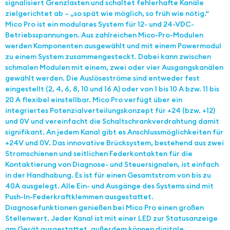
signalisiert Grenzlasten und schaltet fehlerhafte Kanäle
zielgerichtet ab – „so spät wie möglich, so früh wie nötig.“
Mico Pro ist ein modulares System für 12- und 24-VDC-
Betriebsspannungen. Aus zahlreichen Mico-Pro-Modulen
werden Komponenten ausgewählt und mit einem Powermodul
zu einem System zusammengesteckt. Dabei kann zwischen
schmalen Modulen mit einem, zwei oder vier Ausgangskanälen
gewählt werden. Die Auslöseströme sind entweder fest
eingestellt (2, 4, 6, 8, 10 und 16 A) oder von 1 bis 10 A bzw. 11 bis
20 A flexibel einstellbar. Mico Pro verfügt über ein
integriertes Potenzialverteilungskonzept für +24 (bzw. +12)
und 0V und vereinfacht die Schaltschrankverdrahtung damit
signifikant. An jedem Kanal gibt es Anschlussmöglichkeiten für
+24V und 0V. Das innovative Brücksystem, bestehend aus zwei
Stromschienen und seitlichen Federkontakten für die
Kontaktierung von Diagnose- und Steuersignalen, ist einfach
in der Handhabung. Es ist für einen Gesamtstrom von bis zu
40A ausgelegt. Alle Ein- und Ausgänge des Systems sind mit
Push-In-Federkraftklemmen ausgestattet.
Diagnosefunktionen genießen bei Mico Pro einen großen
Stellenwert. Jeder Kanal ist mit einer LED zur Statusanzeige
am Gerät ausgestattet, außerdem können digitale