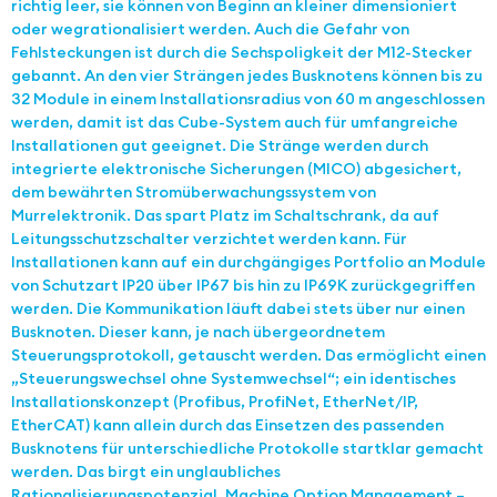
richtig leer, sie können von Beginn an kleiner dimensioniert
oder wegrationalisiert werden. Auch die Gefahr von
Fehlsteckungen ist durch die Sechspoligkeit der M12-Stecker
gebannt. An den vier Strängen jedes Busknotens können bis zu
32 Module in einem Installationsradius von 60 m angeschlossen
werden, damit ist das Cube-System auch für umfangreiche
Installationen gut geeignet. Die Stränge werden durch
integrierte elektronische Sicherungen (MICO) abgesichert,
dem bewährten Stromüberwachungssystem von
Murrelektronik. Das spart Platz im Schaltschrank, da auf
Leitungsschutzschalter verzichtet werden kann. Für
Installationen kann auf ein durchgängiges Portfolio an Module
von Schutzart IP20 über IP67 bis hin zu IP69K zurückgegriffen
werden. Die Kommunikation läuft dabei stets über nur einen
Busknoten. Dieser kann, je nach übergeordnetem
Steuerungsprotokoll, getauscht werden. Das ermöglicht einen
„Steuerungswechsel ohne Systemwechsel“; ein identisches
Installationskonzept (Profibus, ProfiNet, EtherNet/IP,
EtherCAT) kann allein durch das Einsetzen des passenden
Busknotens für unterschiedliche Protokolle startklar gemacht
werden. Das birgt ein unglaubliches
Rationalisierungspotenzial. Machine Option Management –