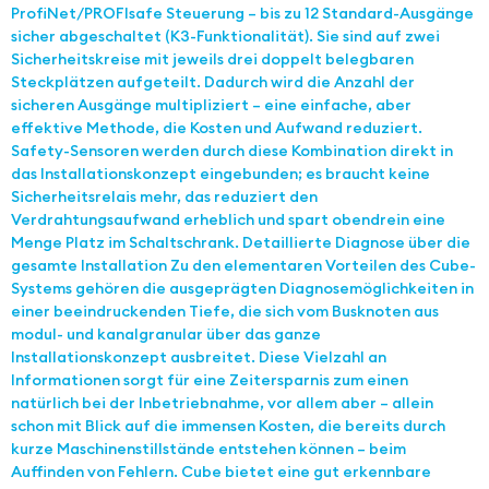
ProfiNet/PROFIsafe Steuerung – bis zu 12 Standard-Ausgänge
sicher abgeschaltet (K3-Funktionalität). Sie sind auf zwei
Sicherheitskreise mit jeweils drei doppelt belegbaren
Steckplätzen aufgeteilt. Dadurch wird die Anzahl der
sicheren Ausgänge multipliziert – eine einfache, aber
effektive Methode, die Kosten und Aufwand reduziert.
Safety-Sensoren werden durch diese Kombination direkt in
das Installationskonzept eingebunden; es braucht keine
Sicherheitsrelais mehr, das reduziert den
Verdrahtungsaufwand erheblich und spart obendrein eine
Menge Platz im Schaltschrank. Detaillierte Diagnose über die
gesamte Installation Zu den elementaren Vorteilen des Cube-
Systems gehören die ausgeprägten Diagnosemöglichkeiten in
einer beeindruckenden Tiefe, die sich vom Busknoten aus
modul- und kanalgranular über das ganze
Installationskonzept ausbreitet. Diese Vielzahl an
Informationen sorgt für eine Zeitersparnis zum einen
natürlich bei der Inbetriebnahme, vor allem aber – allein
schon mit Blick auf die immensen Kosten, die bereits durch
kurze Maschinenstillstände entstehen können – beim
Auffinden von Fehlern. Cube bietet eine gut erkennbare