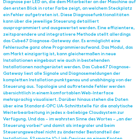
Diagnose per LED an, die dem Mitarbeiter an der Maschine auf
den ersten Blick in roter Farbe zeigt, an welchem Steckplatz
ein Fehler aufgetreten ist. Diese Diagnosefunktionalitäten
kann über die jeweilige Steuerung detailliert
ausprogrammiert und ausgewertet werden. Eine effizientere,
zeitsparendere und integrativere Methode stellt allerdings
das Cube67 Diagnose-Gateway dar. Es ermöglicht eine
Fehlersuche ganz ohne Programmieraufwand. Das Modul, das
am Markt einzigartig ist, kann gleichermaßen in neue
Installationen eingebaut wie auch in bestehenden
Installationen nachgerüstet werden. Das Cube67 Diagnose-
Gateway liest alle Signale und Diagnosemeldungen der
kompletten Installation punktgenau und unabhängig von der
Steuerung aus. Topologie und auftretende Fehler werden
übersichtlich in einem komfortablen Web-Interface
mehrsprachig visualisiert. Darüber hinaus stehen die Daten
über eine Standard-OPC UA-Schnittstelle für die analytische
Weiterbearbeitung in jedes x-beliebige Cloudsystem zur
Verfügung. Und das – im wahrsten Sinne des Wortes – „an der
Steuerung vorbei“ und damit als integraler und beim
Steuerungswechsel nicht zu ändernder Bestandteil der
Installation. 52 smarte IO-Link-Devices an einem Knoten