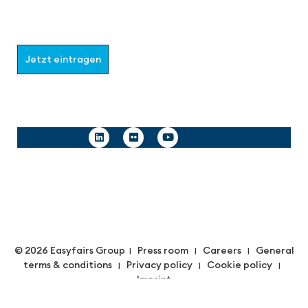
Wählen Sie aus, welche Informationen Sie erhalten
möchten.
Jetzt eintragen
Follow us
© 2026 Easyfairs Group
Press room
Careers
General
|
|
|
terms & conditions
Privacy policy
Cookie policy
|
|
|
Imprint