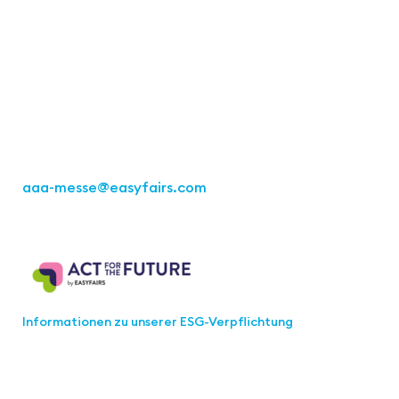
Kontakt
Easyfairs Deutschland GmbH
Büro Stuttgart
Kremser Straße 16
70469 Stuttgart
Tel.: +49 711 217267 10
aaa-messe
@easyfairs.com
Act for the Future
Informationen zu unserer ESG-Verpflichtung
Werden Sie Teil der aaa-Community!