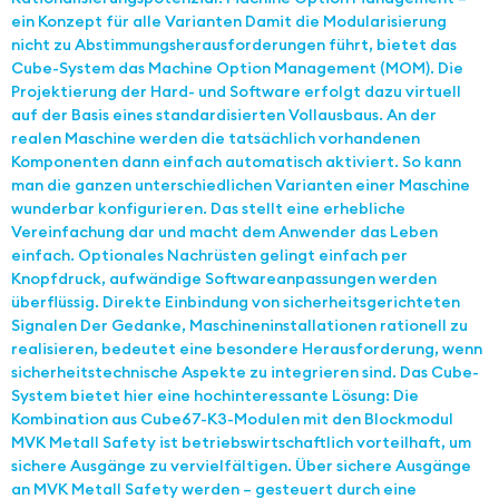
ein Konzept für alle Varianten Damit die Modularisierung
nicht zu Abstimmungsherausforderungen führt, bietet das
Cube-System das Machine Option Management (MOM). Die
Projektierung der Hard- und Software erfolgt dazu virtuell
auf der Basis eines standardisierten Vollausbaus. An der
realen Maschine werden die tatsächlich vorhandenen
Komponenten dann einfach automatisch aktiviert. So kann
man die ganzen unterschiedlichen Varianten einer Maschine
wunderbar konfigurieren. Das stellt eine erhebliche
Vereinfachung dar und macht dem Anwender das Leben
einfach. Optionales Nachrüsten gelingt einfach per
Knopfdruck, aufwändige Softwareanpassungen werden
überflüssig. Direkte Einbindung von sicherheitsgerichteten
Signalen Der Gedanke, Maschineninstallationen rationell zu
realisieren, bedeutet eine besondere Herausforderung, wenn
sicherheitstechnische Aspekte zu integrieren sind. Das Cube-
System bietet hier eine hochinteressante Lösung: Die
Kombination aus Cube67-K3-Modulen mit den Blockmodul
MVK Metall Safety ist betriebswirtschaftlich vorteilhaft, um
sichere Ausgänge zu vervielfältigen. Über sichere Ausgänge
an MVK Metall Safety werden – gesteuert durch eine