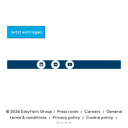
Werden Sie Teil der aaa-Community!
Wählen Sie aus, welche Informationen Sie erhalten
möchten.
Jetzt eintragen
Follow us
© 2026 Easyfairs Group
Press room
Careers
General
|
|
|
terms & conditions
Privacy policy
Cookie policy
|
|
|
Imprint