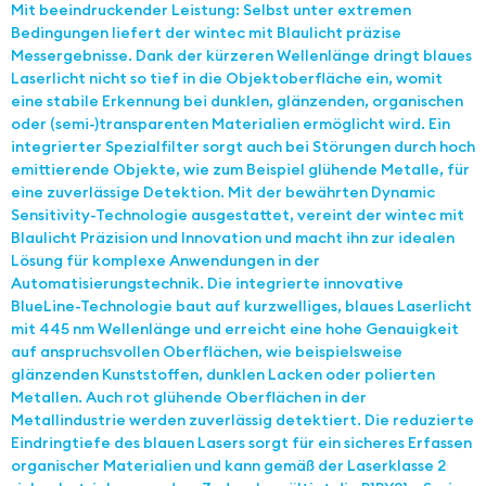
Mit beeindruckender Leistung: Selbst unter extremen
Bedingungen liefert der wintec mit Blaulicht präzise
Messergebnisse. Dank der kürzeren Wellenlänge dringt blaues
Laserlicht nicht so tief in die Objektoberfläche ein, womit
eine stabile Erkennung bei dunklen, glänzenden, organischen
oder (semi-)transparenten Materialien ermöglicht wird. Ein
integrierter Spezialfilter sorgt auch bei Störungen durch hoch
emittierende Objekte, wie zum Beispiel glühende Metalle, für
eine zuverlässige Detektion. Mit der bewährten Dynamic
Sensitivity-Technologie ausgestattet, vereint der wintec mit
Blaulicht Präzision und Innovation und macht ihn zur idealen
Lösung für komplexe Anwendungen in der
Automatisierungstechnik. Die integrierte innovative
BlueLine-Technologie baut auf kurzwelliges, blaues Laserlicht
mit 445 nm Wellenlänge und erreicht eine hohe Genauigkeit
auf anspruchsvollen Oberflächen, wie beispielsweise
glänzenden Kunststoffen, dunklen Lacken oder polierten
Metallen. Auch rot glühende Oberflächen in der
Metallindustrie werden zuverlässig detektiert. Die reduzierte
Eindringtiefe des blauen Lasers sorgt für ein sicheres Erfassen
organischer Materialien und kann gemäß der Laserklasse 2