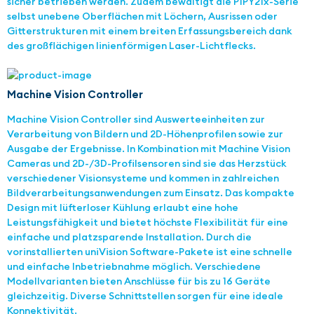
sicher betrieben werden. Zudem bewältigt die P1PY21x-Serie
selbst unebene Oberflächen mit Löchern, Ausrissen oder
Gitterstrukturen mit einem breiten Erfassungsbereich dank
des großflächigen linienförmigen Laser-Lichtflecks.
Machine Vision Controller
Machine Vision Controller sind Auswerteeinheiten zur
Verarbeitung von Bildern und 2D-Höhenprofilen sowie zur
Ausgabe der Ergebnisse. In Kombination mit Machine Vision
Cameras und 2D-/3D-Profilsensoren sind sie das Herzstück
verschiedener Visionsysteme und kommen in zahlreichen
Bildverarbeitungsanwendungen zum Einsatz. Das kompakte
Design mit lüfterloser Kühlung erlaubt eine hohe
Leistungsfähigkeit und bietet höchste Flexibilität für eine
einfache und platzsparende Installation. Durch die
vorinstallierten uniVision Software-Pakete ist eine schnelle
und einfache Inbetriebnahme möglich. Verschiedene
Modellvarianten bieten Anschlüsse für bis zu 16 Geräte
gleichzeitig. Diverse Schnittstellen sorgen für eine ideale
Konnektivität.