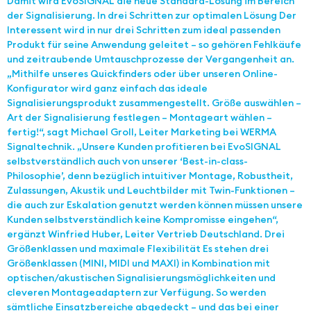
Damit wird EvoSIGNAL die neue Standard-Lösung im Bereich
der Signalisierung. In drei Schritten zur optimalen Lösung Der
Interessent wird in nur drei Schritten zum ideal passenden
Produkt für seine Anwendung geleitet – so gehören Fehlkäufe
und zeitraubende Umtauschprozesse der Vergangenheit an.
„Mithilfe unseres Quickfinders oder über unseren Online-
Konfigurator wird ganz einfach das ideale
Signalisierungsprodukt zusammengestellt. Größe auswählen –
Art der Signalisierung festlegen – Montageart wählen –
fertig!“, sagt Michael Groll, Leiter Marketing bei WERMA
Signaltechnik. „Unsere Kunden profitieren bei EvoSIGNAL
selbstverständlich auch von unserer ‘Best-in-class-
Philosophie’, denn bezüglich intuitiver Montage, Robustheit,
Zulassungen, Akustik und Leuchtbilder mit Twin-Funktionen –
die auch zur Eskalation genutzt werden können müssen unsere
Kunden selbstverständlich keine Kompromisse eingehen“,
ergänzt Winfried Huber, Leiter Vertrieb Deutschland. Drei
Größenklassen und maximale Flexibilität Es stehen drei
Größenklassen (MINI, MIDI und MAXI) in Kombination mit
optischen/akustischen Signalisierungsmöglichkeiten und
cleveren Montageadaptern zur Verfügung. So werden
sämtliche Einsatzbereiche abgedeckt – und das bei einer