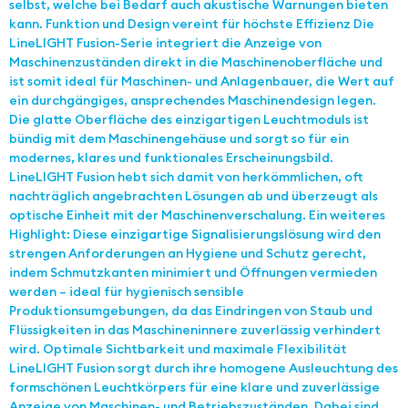
selbst, welche bei Bedarf auch akustische Warnungen bieten
kann. Funktion und Design vereint für höchste Effizienz Die
LineLIGHT Fusion-Serie integriert die Anzeige von
Maschinenzuständen direkt in die Maschinenoberfläche und
ist somit ideal für Maschinen- und Anlagenbauer, die Wert auf
ein durchgängiges, ansprechendes Maschinendesign legen.
Die glatte Oberfläche des einzigartigen Leuchtmoduls ist
bündig mit dem Maschinengehäuse und sorgt so für ein
modernes, klares und funktionales Erscheinungsbild.
LineLIGHT Fusion hebt sich damit von herkömmlichen, oft
nachträglich angebrachten Lösungen ab und überzeugt als
optische Einheit mit der Maschinenverschalung. Ein weiteres
Highlight: Diese einzigartige Signalisierungslösung wird den
strengen Anforderungen an Hygiene und Schutz gerecht,
indem Schmutzkanten minimiert und Öffnungen vermieden
werden – ideal für hygienisch sensible
Produktionsumgebungen, da das Eindringen von Staub und
Flüssigkeiten in das Maschineninnere zuverlässig verhindert
wird. Optimale Sichtbarkeit und maximale Flexibilität
LineLIGHT Fusion sorgt durch ihre homogene Ausleuchtung des
formschönen Leuchtkörpers für eine klare und zuverlässige
Anzeige von Maschinen- und Betriebszuständen. Dabei sind