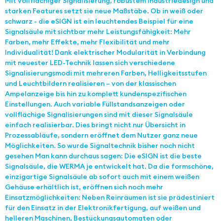
Mit vollflächiger Signalisierung, robustem Industriedesign und
starken Features setzt sie neue Maßstäbe. Ob in weiß oder
schwarz - die eSIGN ist ein leuchtendes Beispiel für eine
Signalsäule mit sichtbar mehr Leistungsfähigkeit: Mehr
Farben, mehr Effekte, mehr Flexibilität und mehr
Individualität! Dank elektrischer Modularität in Verbindung
mit neuester LED-Technik lassen sich verschiedene
Signalisierungsmodi mit mehreren Farben, Helligkeitsstufen
und Leuchtbildern realisieren – von der klassischen
Ampelanzeige bis hin zu komplett kundenspezifischen
Einstellungen. Auch variable Füllstandsanzeigen oder
vollflächige Signalisierungen sind mit dieser Signalsäule
einfach realisierbar. Dies bringt nicht nur Übersicht in
Prozessabläufe, sondern eröffnet dem Nutzer ganz neue
Möglichkeiten. So wurde Signaltechnik bisher noch nicht
gesehen Man kann durchaus sagen: Die eSIGN ist die beste
Signalsäule, die WERMA je entwickelt hat. Da die formschöne,
einzigartige Signalsäule ab sofort auch mit einem weißen
Gehäuse erhältlich ist, eröffnen sich noch mehr
Einsatzmöglichkeiten: Neben Reinräumen ist sie prädestiniert
für den Einsatz in der Elektronikfertigung, auf weißen und
helleren Maschinen, Bestückungsautomaten oder