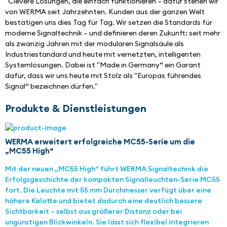
"Clevere Lösungen, die einfach funktionieren – dafür stehen wir 
von WERMA seit Jahrzehnten. Kunden aus der ganzen Welt 
bestätigen uns dies Tag für Tag. Wir setzen die Standards für 
moderne Signaltechnik – und definieren deren Zukunft: seit mehr 
als zwanzig Jahren mit der modularen Signalsäule als 
Industriestandard und heute mit vernetzten, intelligenten 
Systemlösungen. Dabei ist "Made in Germany“ ein Garant 
dafür, dass wir uns heute mit Stolz als "Europas führendes 
Signal“ bezeichnen dürfen."
Produkte & Dienstleistungen
WERMA erweitert erfolgreiche MC55-Serie um die
„MC55 High“
Mit der neuen „MC55 High“ führt WERMA Signaltechnik die
Erfolgsgeschichte der kompakten Signalleuchten-Serie MC55
fort. Die Leuchte mit 55 mm Durchmesser verfügt über eine
höhere Kalotte und bietet dadurch eine deutlich bessere
Sichtbarkeit – selbst aus größerer Distanz oder bei
ungünstigen Blickwinkeln. Sie lässt sich flexibel integrieren