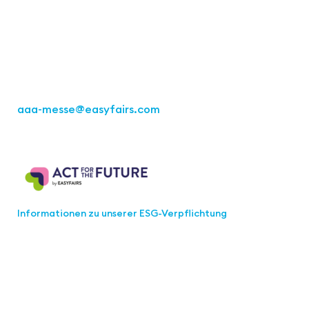
Büro Stuttgart
Kremser Straße 16
70469 Stuttgart
Tel.: +49 711 217267 10
aaa-messe
@easyfairs.com
Act for the Future
Informationen zu unserer ESG-Verpflichtung
Werden Sie Teil der aaa-Community!
Wählen Sie aus, welche Informationen Sie erhalten
möchten.