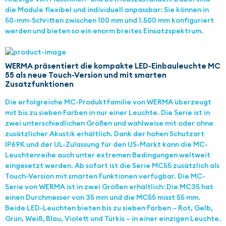
die Module flexibel und individuell anpassbar: Sie können in
50-mm-Schritten zwischen 100 mm und 1.500 mm konfiguriert
werden und bieten so ein enorm breites Einsatzspektrum.
WERMA präsentiert die kompakte LED-Einbauleuchte MC
55 als neue Touch-Version und mit smarten
Zusatzfunktionen
Die erfolgreiche MC-Produktfamilie von WERMA überzeugt
mit bis zu sieben Farben in nur einer Leuchte. Die Serie ist in
zwei unterschiedlichen Größen und wahlweise mit oder ohne
zusätzlicher Akustik erhältlich. Dank der hohen Schutzart
IP69K und der UL-Zulassung für den US-Markt kann die MC-
Leuchtenreihe auch unter extremen Bedingungen weltweit
eingesetzt werden. Ab sofort ist die Serie MC55 zusätzlich als
Touch-Version mit smarten Funktionen verfügbar. Die MC-
Serie von WERMA ist in zwei Größen erhältlich: Die MC35 hat
einen Durchmesser von 35 mm und die MC55 misst 55 mm.
Beide LED-Leuchten bieten bis zu sieben Farben – Rot, Gelb,
Grün, Weiß, Blau, Violett und Türkis – in einer einzigen Leuchte.