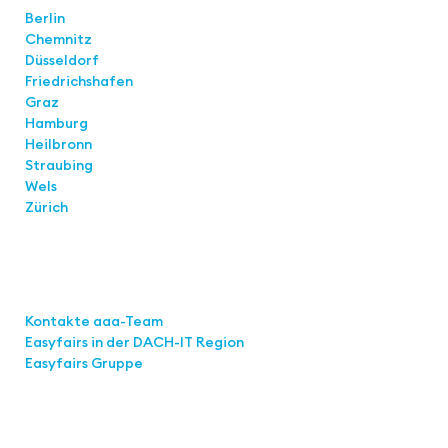
Berlin
Chemnitz
Düsseldorf
Friedrichshafen
Graz
Hamburg
Heilbronn
Straubing
Wels
Zürich
Links
Kontakte aaa-Team
Easyfairs in der DACH-IT
Region
Easyfairs Gruppe
Kontakt
Easyfairs Deutschland GmbH