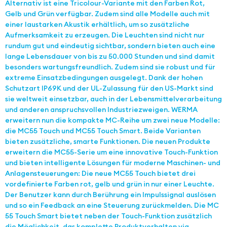
Alternativ ist eine Tricolour-Variante mit den Farben Rot,
Gelb und Grün verfügbar. Zudem sind alle Modelle auch mit
einer laustarken Akustik erhältlich, um so zusätzliche
Aufmerksamkeit zu erzeugen. Die Leuchten sind nicht nur
rundum gut und eindeutig sichtbar, sondern bieten auch eine
lange Lebensdauer von bis zu 50.000 Stunden und sind damit
besonders wartungsfreundlich. Zudem sind sie robust und für
extreme Einsatzbedingungen ausgelegt. Dank der hohen
Schutzart IP69K und der UL-Zulassung für den US-Markt sind
sie weltweit einsetzbar, auch in der Lebensmittelverarbeitung
und anderen anspruchsvollen Industriezweigen. WERMA
erweitern nun die kompakte MC-Reihe um zwei neue Modelle:
die MC55 Touch und MC55 Touch Smart. Beide Varianten
bieten zusätzliche, smarte Funktionen. Die neuen Produkte
erweitern die MC55-Serie um eine innovative Touch-Funktion
und bieten intelligente Lösungen für moderne Maschinen- und
Anlagensteuerungen: Die neue MC55 Touch bietet drei
vordefinierte Farben rot, gelb und grün in nur einer Leuchte.
Der Benutzer kann durch Berührung ein Impulssignal auslösen
und so ein Feedback an eine Steuerung zurückmelden. Die MC
55 Touch Smart bietet neben der Touch-Funktion zusätzlich
die Möglichkeit, das komplette Produktverhalten via