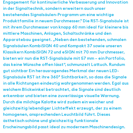
Engagement für kontinuierliche Verbesserung und Innovation
in der Signaltechnik, sondern erweitern auch unser
bestehendes Signalsäulen-Programm um eine wichtige
Produktfamilie in neuem Durchmesser." Die RST-Signalsäule ist
mit ihrem Durchmesser von knapp 60 mm ideal für kleinere bis
mittlere Maschinen, Anlagen, Schaltschränke und den
Apparatebau geeignet. „Neben den bestehenden, schmalen
Signalsäulen KombiSIGN 40 und Kompakt 37 sowie unseren
Klassikern KombiSIGN 72 und eSIGN mit 70 mm Durchmesser,
bieten wir nun die RST-Signalsäule mit 57 mm – ein Portfolio,
das keine Wünsche offen lässt“, schmunzelt Lattuch. Rundum
gut sichtbar Ein herausragendes Merkmal der neuen LED-
Signalsäule RST ist ihre 360° Sichtbarkeit, so dass die Signale
in alle Richtungen eindeutig wahrgenommen werden. Egal aus
welchem Blickwinkel betrachtet, die Signale sind deutlich
erkennbar und bieten eine zuverlässige visuelle Warnung.
Durch die milchige Kalotte wird zudem ein weicher und
gleichzeitig lebendiger Lichteffekt erzeugt, der zu einem
homogenen, ansprechenden Leuchtbild führt. Dieses
ästhetisch schöne und gleichzeitig funktionale
Erscheinungsbild passt ideal zu modernem Maschinendesign.