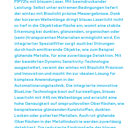
P1PY21x mit blauem Laser. Mit beeindruckender
Leistung: Selbst unter extremen Bedingungen liefert
der wintec mit Blaulicht präzise Messergebnisse. Dank
der kürzeren Wellenlänge dringt blaues Laserlicht nicht
so tief in die Objektoberfläche ein, womit eine stabile
Erkennung bei dunklen, glänzenden, organischen oder
(semi-)transparenten Materialien ermöglicht wird. Ein
integrierter Spezialfilter sorgt auch bei Störungen
durch hoch emittierende Objekte, wie zum Beispiel
glühende Metalle, für eine zuverlässige Detektion. Mit
der bewährten Dynamic Sensitivity-Technologie
ausgestattet, vereint der wintec mit Blaulicht Präzision
und Innovation und macht ihn zur idealen Lösung für
komplexe Anwendungen in der
Automatisierungstechnik. Die integrierte innovative
BlueLine-Technologie baut auf kurzwelliges, blaues
Laserlicht mit 445 nm Wellenlänge und erreicht eine
hohe Genauigkeit auf anspruchsvollen Oberflächen, wie
beispielsweise glänzenden Kunststoffen, dunklen
Lacken oder polierten Metallen. Auch rot glühende
Oberflächen in der Metallindustrie werden zuverlässig
detektiert. Die reduzierte Eindringtiefe des blauen