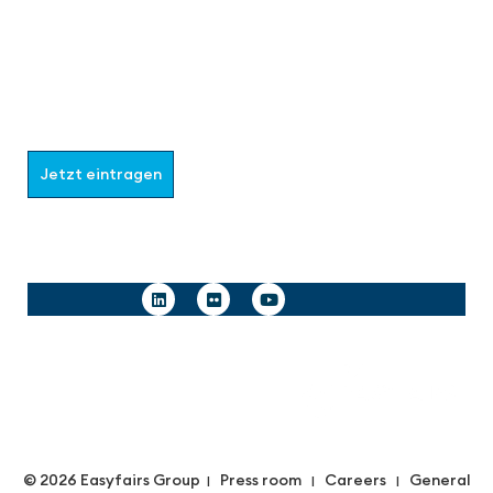
Werden Sie Teil der aaa-Community!
Wählen Sie aus, welche Informationen Sie erhalten
möchten.
Jetzt eintragen
Follow us
© 2026 Easyfairs Group
Press room
Careers
General
|
|
|