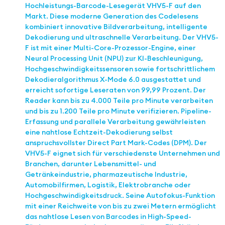
Hochleistungs-Barcode-Lesegerät VHV5-F auf den
Markt. Diese moderne Generation des Codelesens
kombiniert innovative Bildverarbeitung, intelligente
Dekodierung und ultraschnelle Verarbeitung. Der VHV5-
F ist mit einer Multi-Core-Prozessor-Engine, einer
Neural Processing Unit (NPU) zur KI-Beschleunigung,
Hochgeschwindigkeitssensoren sowie fortschrittlichem
Dekodieralgorithmus X-Mode 6.0 ausgestattet und
erreicht sofortige Leseraten von 99,99 Prozent. Der
Reader kann bis zu 4.000 Teile pro Minute verarbeiten
und bis zu 1.200 Teile pro Minute verifizieren. Pipeline-
Erfassung und parallele Verarbeitung gewährleisten
eine nahtlose Echtzeit-Dekodierung selbst
anspruchsvollster Direct Part Mark-Codes (DPM). Der
VHV5-F eignet sich für verschiedenste Unternehmen und
Branchen, darunter Lebensmittel- und
Getränkeindustrie, pharmazeutische Industrie,
Automobilfirmen, Logistik, Elektrobranche oder
Hochgeschwindigkeitsdruck. Seine Autofokus-Funktion
mit einer Reichweite von bis zu zwei Metern ermöglicht
das nahtlose Lesen von Barcodes in High-Speed-