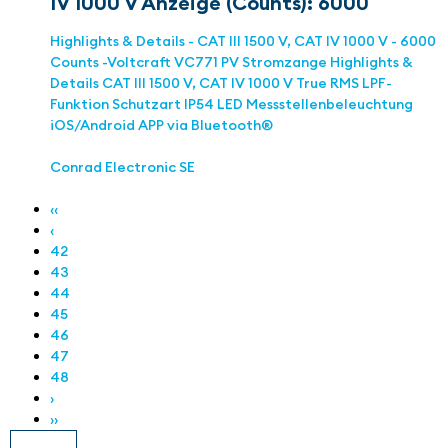
IV 1000 V Anzeige (Counts): 6000
Highlights & Details - CAT III 1500 V, CAT IV 1000 V - 6000
Counts -Voltcraft VC771 PV Stromzange Highlights &
Details CAT III 1500 V, CAT IV 1000 V True RMS LPF-
Funktion Schutzart IP54 LED Messstellenbeleuchtung
iOS/Android APP via Bluetooth®
Conrad Electronic SE
‹‹
‹
42
43
44
45
46
47
48
›
››