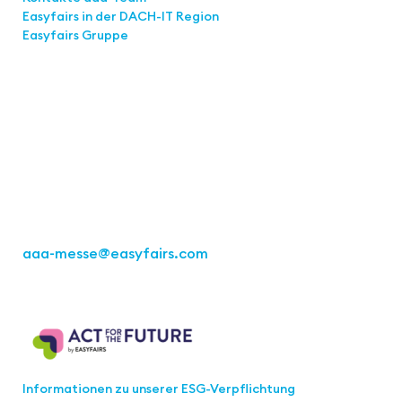
Easyfairs in der DACH-IT
Region
Easyfairs Gruppe
Kontakt
Easyfairs Deutschland GmbH
Büro Stuttgart
Kremser Straße 16
70469 Stuttgart
Tel.: +49 711 217267 10
aaa-messe
@easyfairs.com
Act for the Future
Informationen zu unserer ESG-Verpflichtung