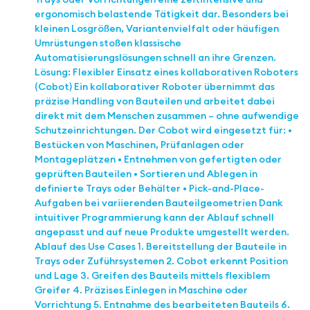
ergonomisch belastende Tätigkeit dar. Besonders bei
kleinen Losgrößen, Variantenvielfalt oder häufigen
Umrüstungen stoßen klassische
Automatisierungslösungen schnell an ihre Grenzen.
Lösung: Flexibler Einsatz eines kollaborativen Roboters
(Cobot) Ein kollaborativer Roboter übernimmt das
präzise Handling von Bauteilen und arbeitet dabei
direkt mit dem Menschen zusammen – ohne aufwendige
Schutzeinrichtungen. Der Cobot wird eingesetzt für: •
Bestücken von Maschinen, Prüfanlagen oder
Montageplätzen • Entnehmen von gefertigten oder
geprüften Bauteilen • Sortieren und Ablegen in
definierte Trays oder Behälter • Pick-and-Place-
Aufgaben bei variierenden Bauteilgeometrien Dank
intuitiver Programmierung kann der Ablauf schnell
angepasst und auf neue Produkte umgestellt werden.
Ablauf des Use Cases 1. Bereitstellung der Bauteile in
Trays oder Zuführsystemen 2. Cobot erkennt Position
und Lage 3. Greifen des Bauteils mittels flexiblem
Greifer 4. Präzises Einlegen in Maschine oder
Vorrichtung 5. Entnahme des bearbeiteten Bauteils 6.