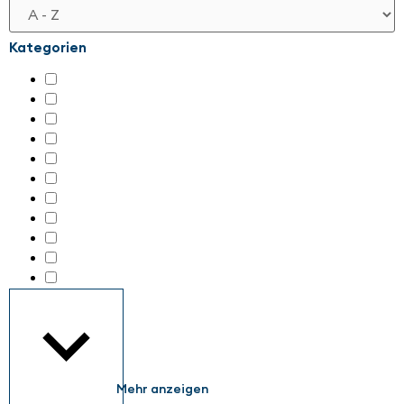
Kategorien
Automation für KMU
(154)
Digitale Transformation
(126)
KI & Maschinelles Arbeiten
(8)
KI & Maschinelles Lernen
(58)
Nachhaltigkeit in der Automation
(99)
Retrofit
(66)
Robotik
(116)
Sensorik / Intelligent Vision
(80)
Sensorik / Intelligente Vision
(19)
Sichere Automation
(177)
Sonstiges
(142)
Mehr anzeigen