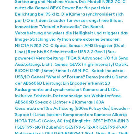
Sortierung und Machine Vision. Das Modell N2K2-7C-C
nutzt die Genesi GEVX Power Bar für perfekte
Belichtung bei 95 kHz. Die Kamera synchronisiert sich
per I/O mit dem Encoder für verzerrungsfreie Bilder.
Innovation: "Virtuelle Fotozelle" On-Board-
Verarbeitung analysiert die Helligkeit und triggert das
Image-Stitching via Python ohne externe Sensoren.
NECTA N2K2-7C-C Specs: Sensor: AMS Dragster (Dual-
Line) | Res: bis 8K Schnittstelle: USB 3.2 Gen 1 (Bus-
powered) Verarbeitung: FPGA & Advanced I/O für Sync
Ausstattung: Licht: Genesi GEVX (High-Intensity) Optik:
RICOH 12MP (16mm) Einheit: ARM-PC | Kabel: Industrie-
USB/IO Genesi "Wheel of Fortune" Demo (rechts) Demo
der ABS606D Leistung: Ein Encoder erkennt 20
Radsegmente und synchronisiert Kamera und LEDs.
Inklusive Echtzeit-Datenanzeige per Webinterface.
ABS606D Specs: 6 Lichter + 2 Kameras | 60A
Gesamtstrom 10ns Auflösung (500ns Pulszyklus) Encoder-
Support | Linux-basiert Komponenten: Kamera: Alkeria
NOTA T2S–C (Color, 80 fps) Ringlicht: GEST MEGA-RING
(GEST99-6K-T) Zubehör: GEST99-ST2-AP, GEST99-P-AP
Multispektral: GEILD 50-RGBYW-T (Rot, Grün, Blau, Gelb,