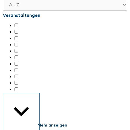
Veranstaltungen
all about automation Berlin 2026
(171)
all about automation Chemnitz 2025
(205)
all about automation Chemnitz 2026
(190)
all about automation Düsseldorf 2025
(185)
all about automation Düsseldorf 2026
(151)
all about automation Friedrichshafen 26
(444)
all about automation Hamburg 2025
(264)
all about automation Hamburg 2026
(227)
all about automation Heilbronn 2026
(149)
all about automation Straubing 2026
(181)
all about automation wetzlar 2025
(76)
Mehr anzeigen