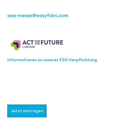
Tel.: +49 711 217267 10
aaa-messe
@easyfairs.com
Act for the Future
Informationen zu unserer ESG-Verpflichtung
Werden Sie Teil der aaa-Community!
Wählen Sie aus, welche Informationen Sie erhalten
möchten.
Jetzt eintragen