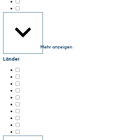
KI & Maschinelles Lernen
(142)
Kennzeichnungssysteme
(107)
Mehr anzeigen
Länder
Austria
(26)
China
(1)
Germany
(2099)
Italy
(64)
Liechtenstein
(7)
Netherlands
(9)
Slovenia
(2)
Switzerland
(32)
Turkey
(1)
United States
(2)