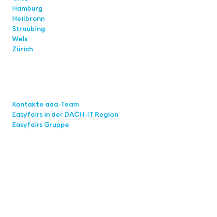
Hamburg
Heilbronn
Straubing
Wels
Zürich
Links
Kontakte aaa-Team
Easyfairs in der DACH-IT
Region
Easyfairs Gruppe
Kontakt
Easyfairs Deutschland GmbH
Büro Stuttgart
Kremser Straße 16
70469 Stuttgart