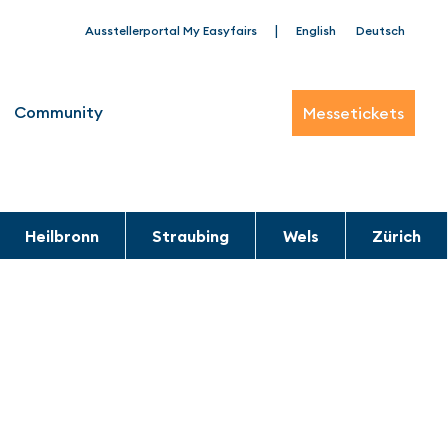
|
Ausstellerportal My Easyfairs
English
Deutsch
Community
Messetickets
Heilbronn
Straubing
Wels
Zürich