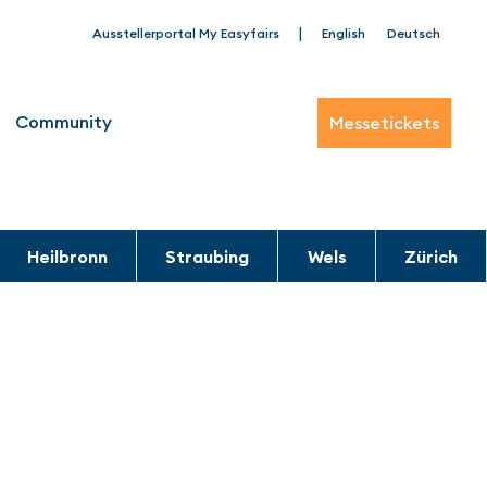
|
Ausstellerportal My Easyfairs
English
Deutsch
Community
Messetickets
Heilbronn
Straubing
Wels
Zürich