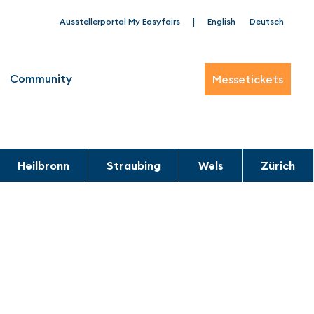
|
Ausstellerportal My Easyfairs
English
Deutsch
Community
Messetickets
Heilbronn
Straubing
Wels
Zürich