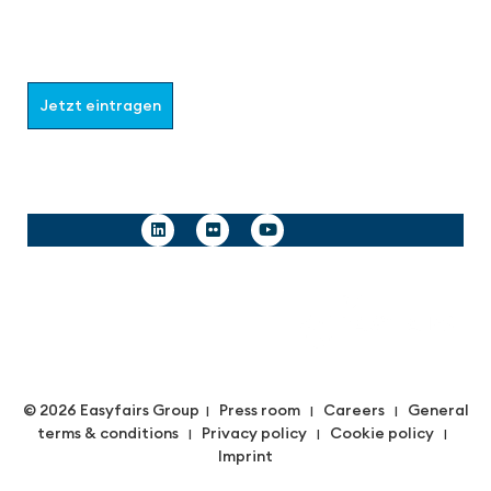
Wählen Sie aus, welche Informationen Sie erhalten
möchten.
Jetzt eintragen
Follow us
© 2026 Easyfairs Group
Press room
Careers
General
|
|
|
terms & conditions
Privacy policy
Cookie policy
|
|
|
Imprint