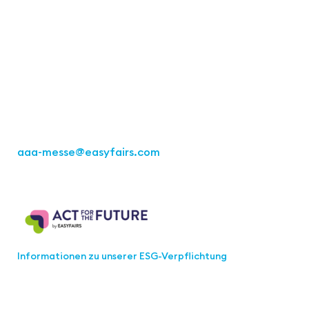
Kontakt
Easyfairs Deutschland GmbH
Büro Stuttgart
Kremser Straße 16
70469 Stuttgart
Tel.: +49 711 217267 10
aaa-messe
@easyfairs.com
Act for the Future
Informationen zu unserer ESG-Verpflichtung
Werden Sie Teil der aaa-Community!