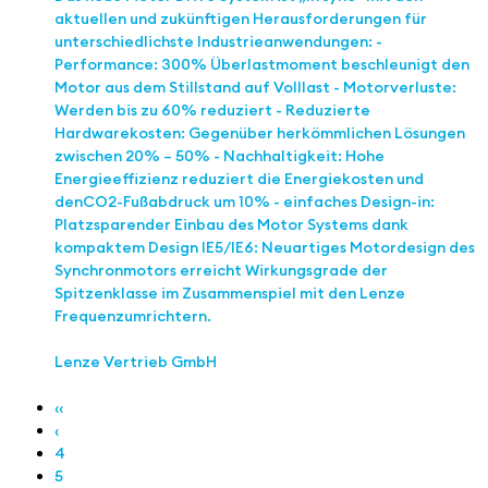
aktuellen und zukünftigen Herausforderungen für
unterschiedlichste Industrieanwendungen: -
Performance: 300% Überlastmoment beschleunigt den
Motor aus dem Stillstand auf Volllast - Motorverluste:
Werden bis zu 60% reduziert - Reduzierte
Hardwarekosten: Gegenüber herkömmlichen Lösungen
zwischen 20% – 50% ​ - Nachhaltigkeit: Hohe
Energieeffizienz reduziert die Energiekosten und
denCO2-Fußabdruck um 10% - einfaches Design-in:
Platzsparender Einbau des Motor Systems dank
kompaktem Design IE5/IE6: Neuartiges Motordesign des
Synchronmotors erreicht Wirkungsgrade der
Spitzenklasse im Zusammenspiel mit den Lenze
Frequenzumrichtern.
Lenze Vertrieb GmbH
‹‹
‹
4
5