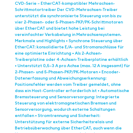
CVD-Serie – EtherCAT-kompatibler Mehrachsen-
Schrittmotortreiber Der CVD-Mehrachsen-Treiber
unterstützt die synchronisierte Steuerung von bis zu
vier 2-Phasen- oder 5-Phasen-PKP/PK-Schrittmotoren
über EtherCAT und bietet hohe Leistung bei
vereinfachter Verkabelung in Mehrachsensystemen.
Merkmale und Highlights • Synchrone Steuerung über
EtherCAT: konsolidierte E/A- und Stromanschlüsse für
eine optimierte Einrichtung • Als 2-Achsen-
Treiberplatine oder 4-Achsen-Treiberplatine erhältlich
• Unterstützt 0,5–3 A pro Achse (max. 12 A insgesamt) für
2-Phasen- und 5-Phasen-PKP/PK-Motoren • Encoder-
Datenerfassung und Abweichungserkennung:
Positionsfehler werden vom Treiber gemeldet, ohne
dass ein Host-Controller erforderlich ist • Automatische
Bremssteuerung und Sensorversorgung: Integrierte
Steuerung von elektromagnetischen Bremsen und
Sensorversorgung, wodurch externe Schaltungen
entfallen • Stromtrennung und Sicherheit:
Unterstützung für externe Sicherheitsrelais und
Betriebsüberwachung über EtherCAT, auch wenn die