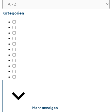
Kategorien
Automation für KMU
(154)
Digitale Transformation
(126)
KI & Maschinelles Arbeiten
(8)
KI & Maschinelles Lernen
(58)
Nachhaltigkeit in der Automation
(99)
Retrofit
(66)
Robotik
(116)
Sensorik / Intelligent Vision
(80)
Sensorik / Intelligente Vision
(19)
Sichere Automation
(177)
Sonstiges
(142)
Mehr anzeigen