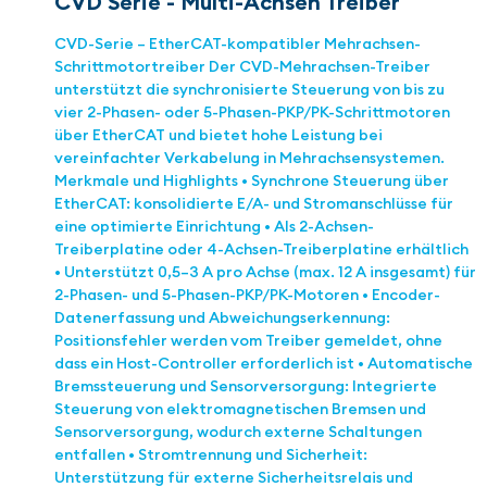
CVD Serie - Multi-Achsen Treiber
CVD-Serie – EtherCAT-kompatibler Mehrachsen-
Schrittmotortreiber Der CVD-Mehrachsen-Treiber
unterstützt die synchronisierte Steuerung von bis zu
vier 2-Phasen- oder 5-Phasen-PKP/PK-Schrittmotoren
über EtherCAT und bietet hohe Leistung bei
vereinfachter Verkabelung in Mehrachsensystemen.
Merkmale und Highlights • Synchrone Steuerung über
EtherCAT: konsolidierte E/A- und Stromanschlüsse für
eine optimierte Einrichtung • Als 2-Achsen-
Treiberplatine oder 4-Achsen-Treiberplatine erhältlich
• Unterstützt 0,5–3 A pro Achse (max. 12 A insgesamt) für
2-Phasen- und 5-Phasen-PKP/PK-Motoren • Encoder-
Datenerfassung und Abweichungserkennung:
Positionsfehler werden vom Treiber gemeldet, ohne
dass ein Host-Controller erforderlich ist • Automatische
Bremssteuerung und Sensorversorgung: Integrierte
Steuerung von elektromagnetischen Bremsen und
Sensorversorgung, wodurch externe Schaltungen
entfallen • Stromtrennung und Sicherheit:
Unterstützung für externe Sicherheitsrelais und