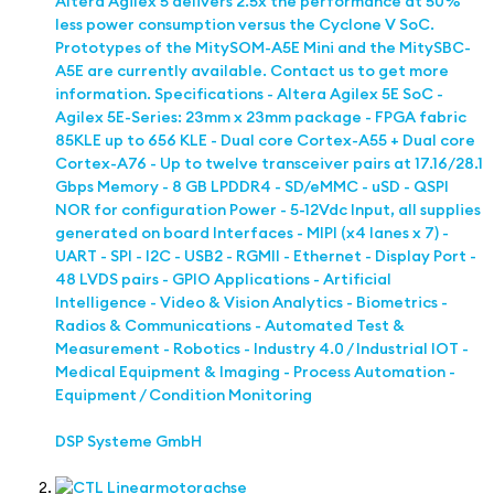
Altera Agilex 5 delivers 2.5x the performance at 50%
less power consumption versus the Cyclone V SoC.
Prototypes of the MitySOM-A5E Mini and the MitySBC-
A5E are currently available. Contact us to get more
information. Specifications - Altera Agilex 5E SoC -
Agilex 5E-Series: 23mm x 23mm package - FPGA fabric
85KLE up to 656 KLE - Dual core Cortex-A55 + Dual core
Cortex-A76 - Up to twelve transceiver pairs at 17.16/28.1
Gbps Memory - 8 GB LPDDR4 - SD/eMMC - uSD - QSPI
NOR for configuration Power - 5-12Vdc Input, all supplies
generated on board Interfaces - MIPI (x4 lanes x 7) -
UART - SPI - I2C - USB2 - RGMII - Ethernet - Display Port -
48 LVDS pairs - GPIO Applications - Artificial
Intelligence - Video & Vision Analytics - Biometrics -
Radios & Communications - Automated Test &
Measurement - Robotics - Industry 4.0 / Industrial IOT -
Medical Equipment & Imaging - Process Automation -
Equipment / Condition Monitoring
DSP Systeme GmbH