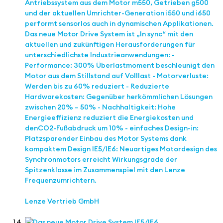
Antriebssystem aus dem Motor m550, Getrieben g500
und der aktuellen Umrichter-Generation i550 und i650
performt sensorlos auch in dynamischen Applikationen. ​
Das neue Motor Drive System ist „In sync“ mit den
aktuellen und zukünftigen Herausforderungen für
unterschiedlichste Industrieanwendungen: -
Performance: 300% Überlastmoment beschleunigt den
Motor aus dem Stillstand auf Volllast - Motorverluste:
Werden bis zu 60% reduziert - Reduzierte
Hardwarekosten: Gegenüber herkömmlichen Lösungen
zwischen 20% – 50% ​ - Nachhaltigkeit: Hohe
Energieeffizienz reduziert die Energiekosten und
denCO2-Fußabdruck um 10% - einfaches Design-in:
Platzsparender Einbau des Motor Systems dank
kompaktem Design IE5/IE6: Neuartiges Motordesign des
Synchronmotors erreicht Wirkungsgrade der
Spitzenklasse im Zusammenspiel mit den Lenze
Frequenzumrichtern.
Lenze Vertrieb GmbH