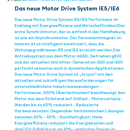
Das neue Motor Drive System IE5/IE6
Das neue Motor Drive System IE5/IE6 Performanz im
Einklang mit Energieeffizienz und Wirtschaftlichkeit ​Der
erste Synchronmotor, der so einfach in der Handhabung
ist wie ein ​Asynchronmotor. Der Permanentmagnet im
Inneren ist so intelligent konstruiert,​ dass die
Wirkungsgradklassen IE5 und IE6 erreicht werden.​ Das
Antriebssystem aus dem Motor m550, Getrieben g500
und der aktuellen Umrichter-Generation i550 und i650
performt sensorlos auch in dynamischen Applikationen. ​
Das neue Motor Drive System ist „In sync“ mit den
aktuellen und zukünftigen Herausforderungen für
unterschiedlichste Industrieanwendungen: -
Performance: 300% Überlastmoment beschleunigt den
Motor aus dem Stillstand auf Volllast - Motorverluste:
Werden bis zu 60% reduziert - Reduzierte
Hardwarekosten: Gegenüber herkömmlichen Lösungen
zwischen 20% – 50% ​ - Nachhaltigkeit: Hohe
Energieeffizienz reduziert die Energiekosten und
denCO2-Fußabdruck um 10% - einfaches Design-in: