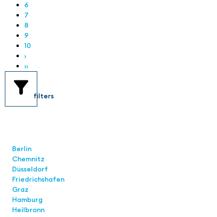
6
7
8
9
10
›
››
filters
Standorte
Berlin
Chemnitz
Düsseldorf
Friedrichshafen
Graz
Hamburg
Heilbronn