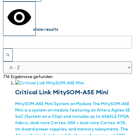
show results
716 Ergebnisse gefunden
Critical Link MitySOM-A5E Mini
MitySOM-A5E Mini System on Module The MitySOM-A5E
Mini is a system on module featuring an Altera Agilex 5E
SoC (System on a Chip) and includes up to 656KLE FPGA
fabric, dual core Cortex-A55 + dual core Cortex-A76,
on-board power supplies, and memory subsystems. The