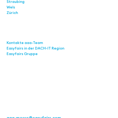
Straubing
Wels
Zürich
Links
Kontakte aaa-Team
Easyfairs in der DACH-IT
Region
Easyfairs Gruppe
Kontakt
Easyfairs Deutschland GmbH
Büro Stuttgart
Kremser Straße 16
70469 Stuttgart
Tel.: +49 711 217267 10
aaa-messe
@easyfairs.com