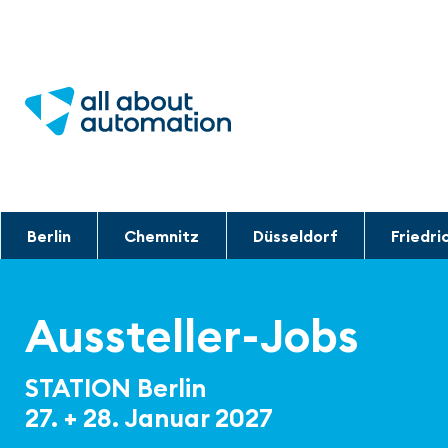
Berlin
Chemnitz
Düsseldorf
Friedri
Aussteller-Jobs
STATION Berlin
27. + 28. Januar 2027