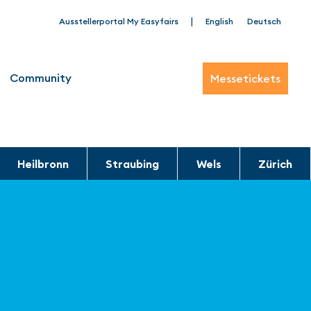
|
Ausstellerportal My Easyfairs
English
Deutsch
Community
Messetickets
Heilbronn
Straubing
Wels
Zürich