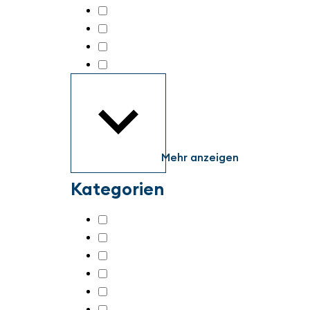
all about automation Hamburg 2026
(
all about automation Heilbronn 2026
(
all about automation Straubing 2026
(
all about automation wetzlar 2025
(25
Mehr anzeigen
Kategorien
Additive Fertigung, 3D-Druck
(16)
Additive manufacturing, 3D-printing
(2
Antriebstechnik
(182)
Aus- und Weiterbildung
(92)
Bedienen, Beobachten, Visualisieren
(2