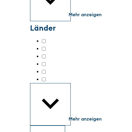
Mehr anzeigen
Länder
Austria
(18)
Germany
(747)
Liechtenstein
(2)
Netherlands
(15)
Switzerland
(1)
United States
(9)
Mehr anzeigen