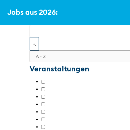
Jobs aus 2026:
Filter
Veranstaltungen
all about automation Berlin 2026
(41)
all about automation Chemnitz 2025
(
all about automation Chemnitz 2026
(
all about automation Düsseldorf 2025
all about automation Düsseldorf 2026
all about automation Friedrichshafen
all about automation Hamburg 2025
(